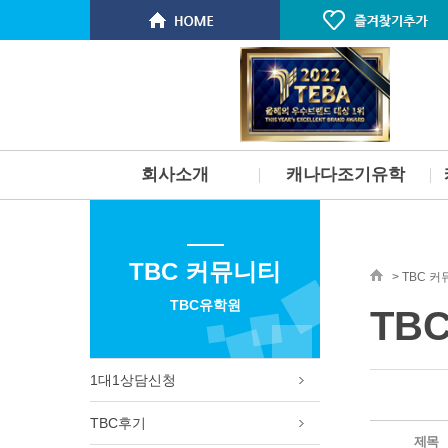
회사소개
캐나다조기유학
인사말
개요
스탭소개 & 연혁
부모동반 유학
TBC 커뮤니티
서비스
부모미동반유학
> TBC 
찾아오시는길
고등학교유학
TBC유학원
TB
명문대 진학보장 프로그램
단기 스쿨링
토론토 학군 및 지역소개
1대1상담신청
벤쿠버 학군 및 지역소개
빅토리아 PCS 사립학교
TBC후기
필리핀 주니어 스파르타 프로그
제목