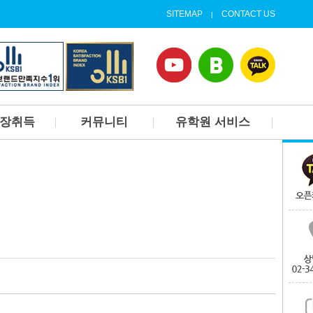
SITEMAP
CONTACT US
|
업장취득
커뮤니티
유학원 서비스
고등학교
1대1상담신청
개요
캐나다 대학가기
후기
가디언서비스
갤러리
현지정착서비스(랜딩서비
스)
유학원 뉴스
홈스테이 및 공항픽업
출국 오리엔테이션
집구하기