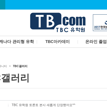
캐나다 관리형 유학
TBC아카데미
온라인 졸
캐나다관리형유학프로그
TBC아카데미 소개
한국에서 캐나다 
램
졸업장 취득하고 
TBC아카데미 커리큘럼
TBC아카데미 선생님소개
커뮤니티 >
TBC갤러리
TBC아카데미 시설안내
C갤러리
TBC 유학원 토론토 본사 새롭게 단장했어요^^