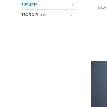
램
TBC갤러리
작성자
필리핀 가족연수 프로그램
추천! 토론토 여자 고등학교
TBC유학원 뉴스
캐나다 명문보딩스쿨
토론토 여름캠프